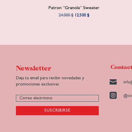
Patron “Granola” Sweater
El
El
24.000
$
12.500
$
precio
precio
original
actual
era:
es:
24.000 $.
12.500 $.
Contac
Newsletter
Deja tu email para recibir novedades y

info
promociones exclusivas

@col
SUSCRIBIRSE