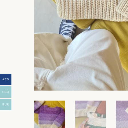
ARS
USD
EUR