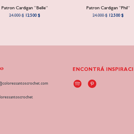
Patron Cardigan “Belle”
Patron Cardigan “Phil”
El
El
El
El
24.000
$
12.500
$
24.000
$
12.500
$
precio
precio
precio
preci
original
actual
original
actual
era:
es:
era:
es:
24.000 $.
12.500 $.
24.000 $.
12.500
to
ENCONTRÁ INSPIRAC
@coloressantoscrochet.com
oressantoscrochet