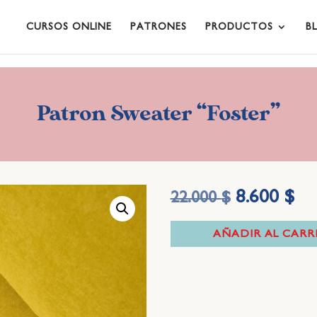
CURSOS ONLINE
PATRONES
PRODUCTOS
B
Patron Sweater “Foster”
El
8.600
$
El
22.000
$
precio
pre
AÑADIR AL CARR
original
act
era:
es:
22.000 $.
8.6