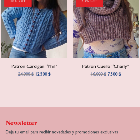
48% OFF
53% OFF
Patron Cardigan “Phil”
Patron Cuello “Charly”
El
El
El
El
24.000
$
12.500
$
16.000
$
7.500
$
precio
precio
precio
precio
original
actual
original
actual
era:
es:
era:
es:
24.000 $.
12.500 $.
16.000 $.
7.500 $.
Newsletter
Deja tu email para recibir novedades y promociones exclusivas