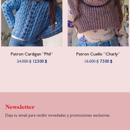
Patron Cardigan “Phil”
Patron Cuello “Charly”
El
El
El
El
24.000
$
12.500
$
16.000
$
7.500
$
precio
precio
precio
precio
original
actual
original
actual
era:
es:
era:
es:
24.000 $.
12.500 $.
16.000 $.
7.500 $.
Newsletter
Deja tu email para recibir novedades y promociones exclusivas