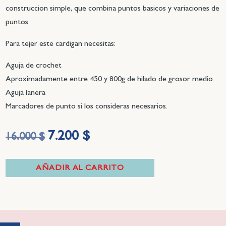
construccion simple, que combina puntos basicos y variaciones de
puntos.
Para tejer este cardigan necesitas:
Aguja de crochet
Aproximadamente entre 450 y 800g de hilado de grosor medio
Aguja lanera
Marcadores de punto si los consideras necesarios.
7.200
$
El
El
16.000
$
precio
precio
original
actual
AÑADIR AL CARRITO
era:
es:
16.000 $.
7.200 $.