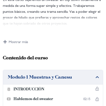
medida de una forma super simple y efectiva. Trabajaremos
puntos básicos, creando una trama sencilla. Vas a poder elegir el
grosor de hilado que prefieras y aprovechar restos de colores
que te hayan sobrado de otros proyectos.
Para este curso solo necesitas tener conocimientos básicos de
crochet. Crearte usuario y contraseña para poder acceder a la
Mostrar más
web y ver el contenido de los módulos desde la pestaña “mis
cursos”
Contenido del curso
La fecha de inicio es el viernes 14/7. Este día a partir de las 19hs
estará disponible el módulo 1.
Este curso no es en tiempo real. Podras ver el contenido tantas
Modulo 1 Muestras y Canesu
veces como quieras, en el horario que prefieras.
INTRODUCCIÓN
Hablemos del sweater
02:15